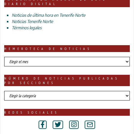
DIARIO DIGITAL
Noticias de última hora en Tenerife Norte
Noticias Tenerife Norte
Términos legales
HEMEROTECA DE NOTICIAS
HEMEROTECA
DE
NOTICIAS
NÚMERO DE NOTICIAS PUBLICADAS
POR SECCIONES
número
de
noticias
publicadas
REDES SOCIALES
por
secciones