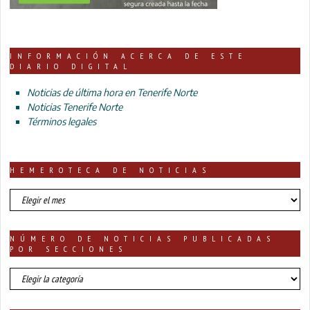
INFORMACIÓN ACERCA DE ESTE
DIARIO DIGITAL
Noticias de última hora en Tenerife Norte
Noticias Tenerife Norte
Términos legales
HEMEROTECA DE NOTICIAS
HEMEROTECA
DE
NOTICIAS
NÚMERO DE NOTICIAS PUBLICADAS
POR SECCIONES
número
de
noticias