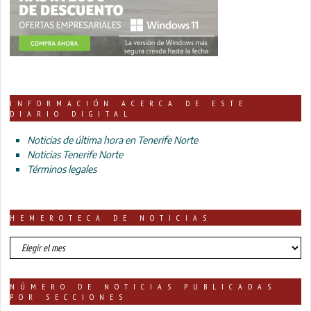
INFORMACIÓN ACERCA DE ESTE
DIARIO DIGITAL
Noticias de última hora en Tenerife Norte
Noticias Tenerife Norte
Términos legales
HEMEROTECA DE NOTICIAS
HEMEROTECA
DE
NOTICIAS
NÚMERO DE NOTICIAS PUBLICADAS
POR SECCIONES