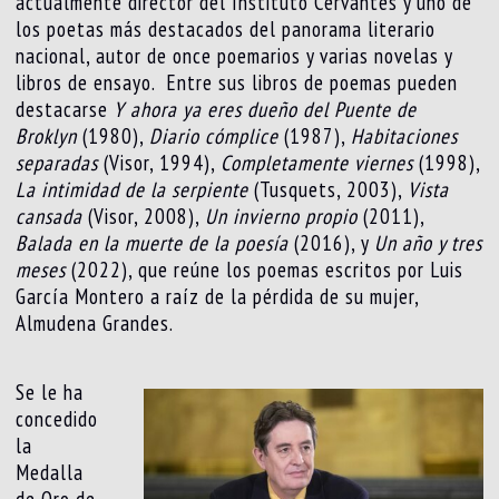
actualmente director del Instituto Cervantes y uno de
los poetas más destacados del panorama literario
nacional, autor de once poemarios y varias novelas y
libros de ensayo. Entre sus libros de poemas pueden
destacarse
Y ahora ya eres dueño del Puente de
Broklyn
(1980),
Diario cómplice
(1987),
Habitaciones
separadas
(Visor, 1994),
Completamente viernes
(1998),
La intimidad de la serpiente
(Tusquets, 2003),
Vista
cansada
(Visor, 2008),
Un invierno propio
(2011),
Balada en la muerte de la poesía
(2016), y
Un año y tres
meses
(2022), que reúne los poemas escritos por Luis
García Montero a raíz de la pérdida de su mujer,
Almudena Grandes.
Se le ha
concedido
la
Medalla
de Oro de