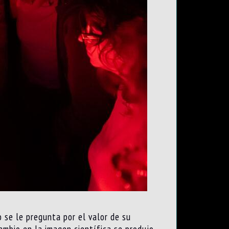
 se le pregunta por el valor de su
cambio en la imagen científica se produjo