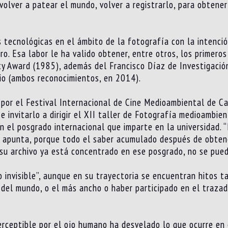
 volver a patear el mundo, volver a registrarlo, para obtene
s tecnológicas en el ámbito de la fotografía con la intenci
o. Esa labor le ha valido obtener, entre otros, los primero
y Award (1985), además del Francisco Díaz de Investigación
io (ambos reconocimientos, en 2014).
por el Festival Internacional de Cine Medioambiental de Ca
e invitarlo a dirigir el XII taller de Fotografía medioambi
n el posgrado internacional que imparte en la universidad. “
s, apunta, porque todo el saber acumulado después de obte
 su archivo ya está concentrado en ese posgrado, no se pue
o invisible”, aunque en su trayectoria se encuentran hitos t
 del mundo, o el más ancho o haber participado en el traza
rceptible por el ojo humano ha desvelado lo que ocurre en e