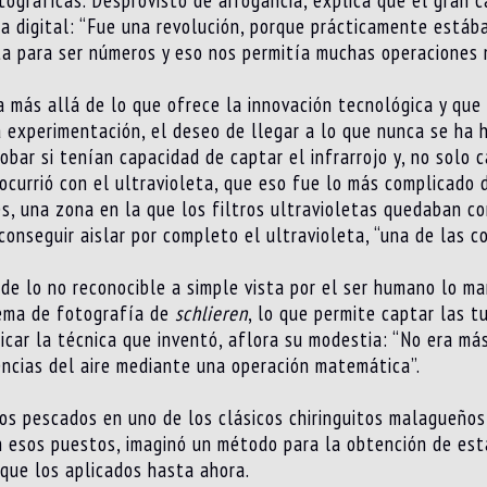
la digital: “Fue una revolución, porque prácticamente está
ta para ser números y eso nos permitía muchas operaciones 
a más allá de lo que ofrece la innovación tecnológica y que
la experimentación, el deseo de llegar a lo que nunca se ha 
obar si tenían capacidad de captar el infrarrojo y, no solo
 ocurrió con el ultravioleta, que eso fue lo más complicad
es, una zona en la que los filtros ultravioletas quedaban co
 conseguir aislar por completo el ultravioleta, “una de las 
de lo no reconocible a simple vista por el ser humano lo ma
ema de fotografía de
schlieren
, lo que permite captar las tu
icar la técnica que inventó, aflora su modestia: “No era má
encias del aire mediante una operación matemática”.
os pescados en uno de los clásicos chiringuitos malagueños, 
n esos puestos, imaginó un método para la obtención de es
que los aplicados hasta ahora.