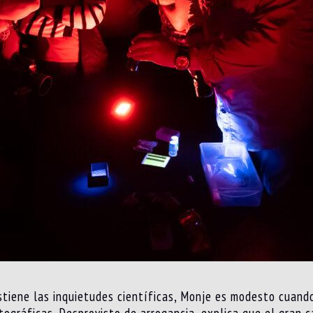
stiene las inquietudes científicas, Monje es modesto cuando
otográficas. Desprovisto de arrogancia, explica que el gran 