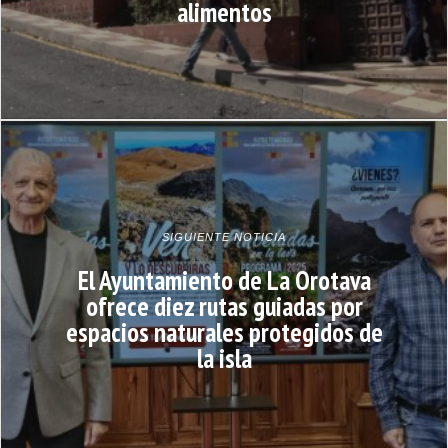
alimentos
SIGUIENTE NOTICIA
El Ayuntamiento de La Orotava
ofrece diez rutas guiadas por
espacios naturales protegidos de
la isla