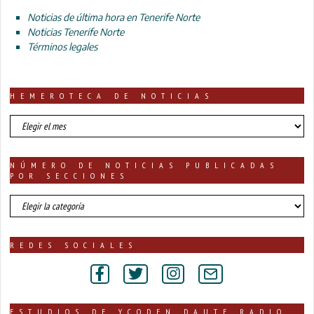
Noticias de última hora en Tenerife Norte
Noticias Tenerife Norte
Términos legales
HEMEROTECA DE NOTICIAS
HEMEROTECA
DE
NOTICIAS
NÚMERO DE NOTICIAS PUBLICADAS
POR SECCIONES
número
de
noticias
publicadas
REDES SOCIALES
por
secciones
ESTUDIOS DE YCODEN DAUTE RADIO