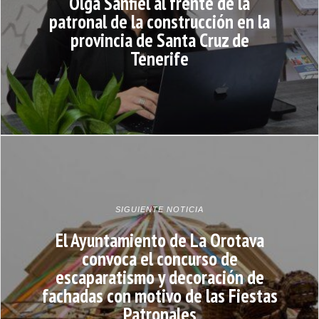
Olga Sanfiel al frente de la
patronal de la construcción en la
provincia de Santa Cruz de
Tenerife
SIGUIENTE NOTICIA
El Ayuntamiento de La Orotava
convoca el concurso de
escaparatismo y decoración de
fachadas con motivo de las Fiestas
Patronales