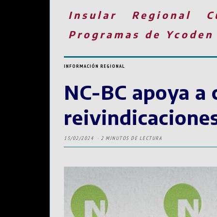
Insular
Regional
C
Programas de Ycoden
INFORMACIÓN REGIONAL
NC-BC apoya a c
reivindicacione
15/02/2024
2 MINUTOS DE LECTURA