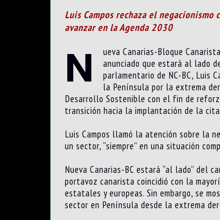
Luis Campos rechaza el negacionismo cl
avanzar en la Agenda 2030
N
ueva Canarias-Bloque Canarista 
anunciado que estará al lado d
parlamentario de NC-BC, Luis Ca
la Península por la extrema de
Desarrollo Sostenible con el fin de refor
transición hacia la implantación de la cit
Luis Campos llamó la atención sobre la ne
un sector, “siempre” en una situación com
Nueva Canarias-BC estará “al lado” del ca
portavoz canarista coincidió con la mayorí
estatales y europeas. Sin embargo, se mos
sector en Península desde la extrema de