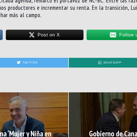
citada agenda, remarcó el portavoz de NC-BC. Entre las razo
os productores e incrementar su renta. En la transición, L
char más al campo.
Post on X
Follow 
TWITTER
WHATSAPP
ma ‘Mujer y Niña en
Gobierno de Canar