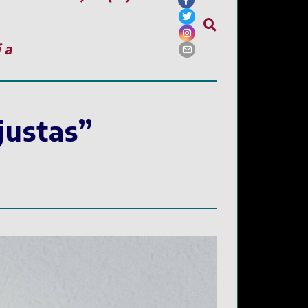
ia
justas”