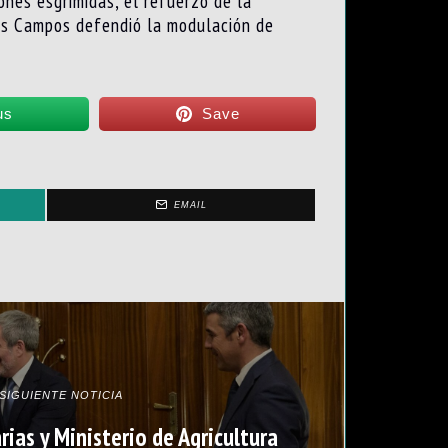
nes esgrimidas, el refuerzo de la
uis Campos defendió la modulación de
us
Save
EMAIL
SIGUIENTE NOTICIA
ias y Ministerio de Agricultura