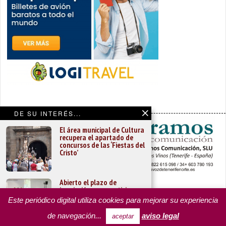
DE SU INTERÉS...
El área municipal de Cultura
recupera el apartado de
concursos de las ‘Fiestas del
Cristo’
Abierto el plazo de
inscripción para participar en
PORTADA
YCODEN DAUTE (7)
VALLE DE LA OROTAVA (3)
las jornadas técnicas de la
ACENTEJO (5)
INSULAR
REGIONAL
CULTURA
Este periódico digital utiliza cookies para mejorar su experiencia
Fundación Canaria
OPINIÓN
MISCELÁNEA
Alhóndiga
PROGRAMAS DE YCODEN DAUTE RADIO
de navegación...
aviso legal
aceptar
TARIFA PUBLICITARIA