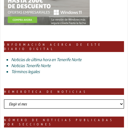
INFORMACIÓN ACERCA DE ESTE
DIARIO DIGITAL
Noticias de última hora en Tenerife Norte
Noticias Tenerife Norte
Términos legales
HEMEROTECA DE NOTICIAS
HEMEROTECA
DE
NOTICIAS
NÚMERO DE NOTICIAS PUBLICADAS
POR SECCIONES