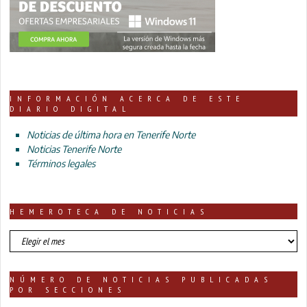
INFORMACIÓN ACERCA DE ESTE
DIARIO DIGITAL
Noticias de última hora en Tenerife Norte
Noticias Tenerife Norte
Términos legales
HEMEROTECA DE NOTICIAS
HEMEROTECA
DE
NOTICIAS
NÚMERO DE NOTICIAS PUBLICADAS
POR SECCIONES