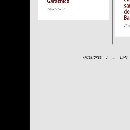
Garachico
sa
28/02/2017
de
Ba
27/
ANTERIORES
1
…
1.743