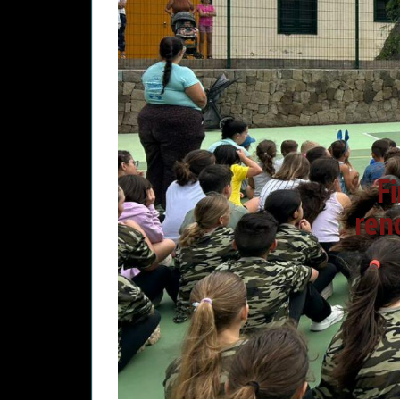
Fi
ren