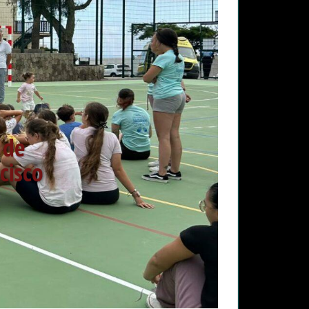
 de
cisco