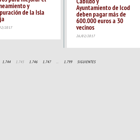
Cabildo y
neamiento y
Ayuntamiento de Icod
puración de la Isla
deben pagar más de
ja
600.000 euros a 30
vecinos
02/2017
26/02/2017
1.744
1.745
1.746
1.747
…
1.799
SIGUIENTES