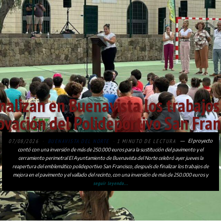
nalizan en Buenavista los trabajos
ovación del Polideportivo San Fran
07/08/2026
BUENAVISTA DEL NORTE
1 MINUTO DE LECTURA
El proyecto
contó con una inversión de más de 250.000 euros para la sustitución del pavimento y el
cerramiento perimetral El Ayuntamiento de Buenavista del Norte celebró ayer jueves la
reapertura del emblemático polideportivo San Francisco, después de finalizar los trabajos de
mejora en el pavimento y el vallado del recinto, con una inversión de más de 250.000 euros y
seguir leyendo...