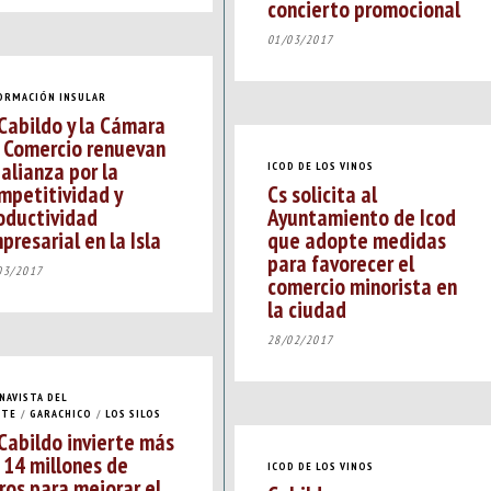
concierto promocional
01/03/2017
ORMACIÓN INSULAR
 Cabildo y la Cámara
 Comercio renuevan
 alianza por la
ICOD DE LOS VINOS
mpetitividad y
Cs solicita al
oductividad
Ayuntamiento de Icod
presarial en la Isla
que adopte medidas
para favorecer el
03/2017
comercio minorista en
la ciudad
28/02/2017
NAVISTA DEL
RTE
/
GARACHICO
/
LOS SILOS
 Cabildo invierte más
 14 millones de
ICOD DE LOS VINOS
ros para mejorar el