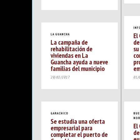
INF
El
LA GUANCHA
La campaña de
de
rehabilitación de
su
viviendas en La
co
Guancha ayuda a nueve
pr
familias del municipio
em
28/02/2017
01/
GARACHICO
BUE
NO
Se estudia una oferta
El
empresarial para
de
completar el puerto de
eu