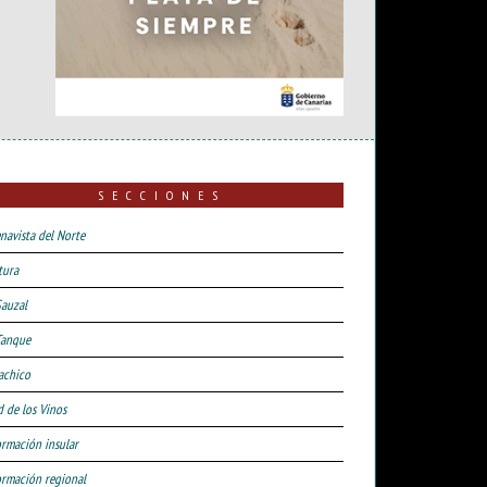
SECCIONES
navista del Norte
tura
Sauzal
Tanque
achico
d de los Vinos
ormación insular
ormación regional