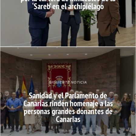
‘Sareb’ en el archipiélago
SIGUIENTE NOTICIA
Sanidad y el Parlamento de
Canarias rinden homenaje a las
personas grandes donantes de
Canarias