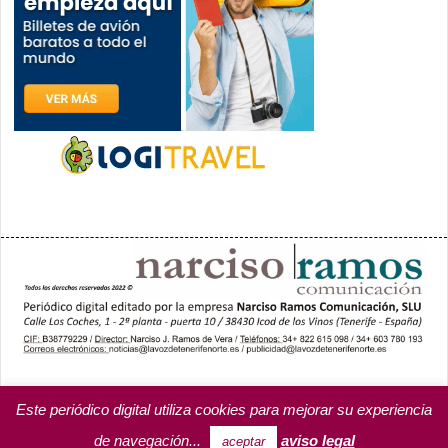
PORTADA
YCODEN DAUTE (7)
VALLE DE LA OROTAVA (3)
ACENTEJO (5)
INSULAR
REGIONAL
CULTURA
Este periódico digital utiliza cookies para mejorar su experiencia
OPINIÓN
MISCELÁNEA
PROGRAMAS DE YCODEN DAUTE RADIO
de navegación...
aviso legal
aceptar