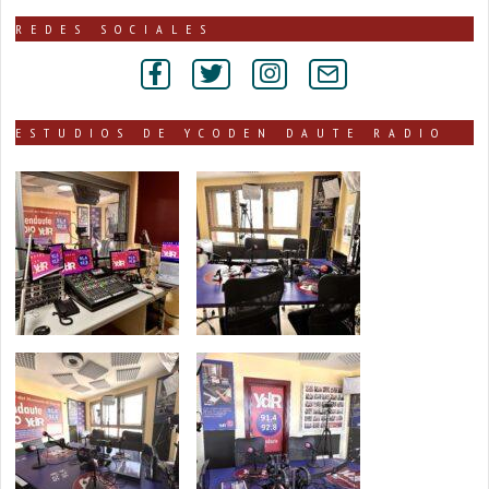
noticias
publicadas
REDES SOCIALES
por
secciones
ESTUDIOS DE YCODEN DAUTE RADIO