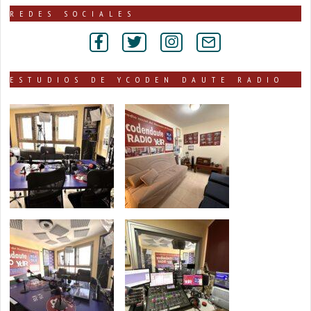
publicadas
REDES SOCIALES
por
secciones
ESTUDIOS DE YCODEN DAUTE RADIO