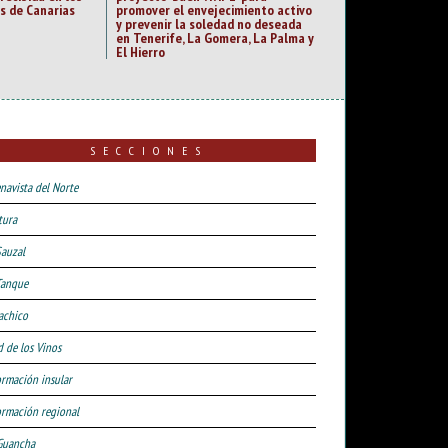
s de Canarias
promover el envejecimiento activo
y prevenir la soledad no deseada
en Tenerife, La Gomera, La Palma y
El Hierro
SECCIONES
navista del Norte
tura
Sauzal
Tanque
achico
d de los Vinos
ormación insular
ormación regional
Guancha