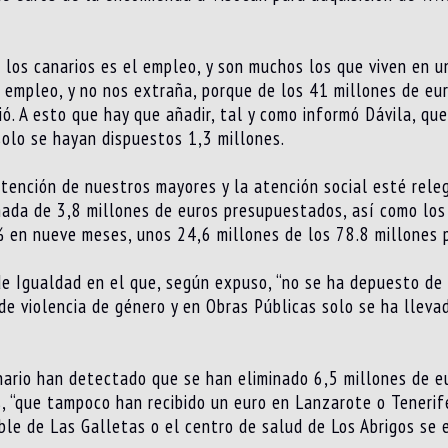
los canarios es el empleo, y son muchos los que viven en u
 empleo, y no nos extraña, porque de los 41 millones de eu
ió. A esto que hay que añadir, tal y como informó Dávila, q
olo se hayan dispuestos 1,3 millones.
ención de nuestros mayores y la atención social esté relega
ada de 3,8 millones de euros presupuestados, así como los 
 en nueve meses, unos 24,6 millones de los 78.8 millones pr
e Igualdad en el que, según expuso, “no se ha depuesto de 
s de violencia de género y en Obras Públicas solo se ha llev
nario han detectado que se han eliminado 6,5 millones de e
s, “que tampoco han recibido un euro en Lanzarote o Tenerif
eble de Las Galletas o el centro de salud de Los Abrigos se