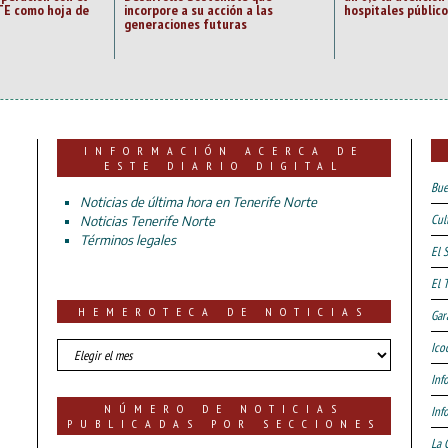
E como hoja de
incorpore a su acción a las
hospitales público
generaciones futuras
INFORMACIÓN ACERCA DE
ESTE DIARIO DIGITAL
Bue
Noticias de última hora en Tenerife Norte
Cul
Noticias Tenerife Norte
Términos legales
El 
El 
HEMEROTECA DE NOTICIAS
Gar
HEMEROTECA
Ico
DE
Inf
NOTICIAS
NÚMERO DE NOTICIAS
Inf
PUBLICADAS POR SECCIONES
La 