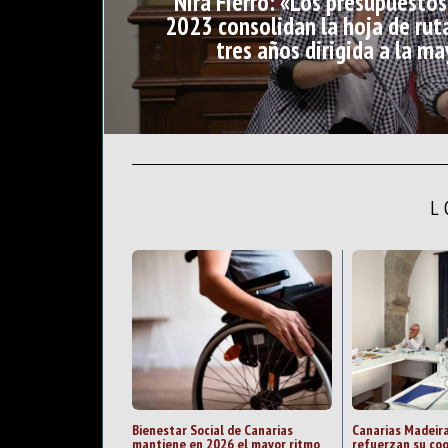
Nira Fierro: «Los presupuestos
2023 consolidan la hoja de rut
tres años dirigida a la ma
L
Bienestar Social de Canarias
Canarias Madeira
mantiene en 2026 el mayor ritmo
refuerzan su coo