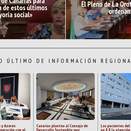
 de Canarias para
El Pleno de La Oro
a de estos últimos
ordenanz
yoría social»
O ÚLTIMO DE INFORMACIÓN REGION
 y Azores
Canarias plantea al Consejo de
Los pacientes del
peración con el
Desarrollo Sostenible que
un 8,8 la atención 