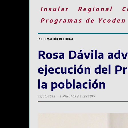
Insular
Regional
C
Programas de Ycoden
INFORMACIÓN REGIONAL
Rosa Dávila adv
ejecución del P
la población
26/10/2022
2 MINUTOS DE LECTURA