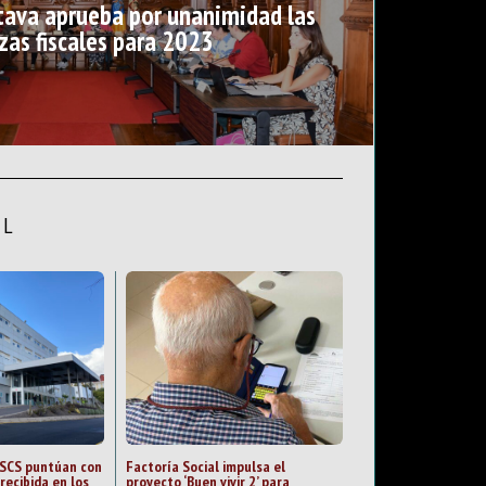
tava aprueba por unanimidad las
as fiscales para 2023
AL
 SCS puntúan con
Factoría Social impulsa el
recibida en los
proyecto ‘Buen vivir 2’ para