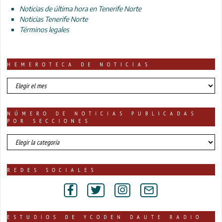
Noticias de última hora en Tenerife Norte
Noticias Tenerife Norte
Términos legales
HEMEROTECA DE NOTICIAS
HEMEROTECA
DE
NOTICIAS
NÚMERO DE NOTICIAS PUBLICADAS
POR SECCIONES
número
de
noticias
publicadas
REDES SOCIALES
por
secciones
ESTUDIOS DE YCODEN DAUTE RADIO