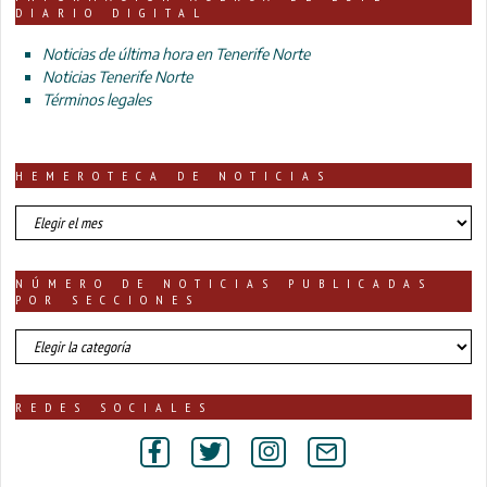
DIARIO DIGITAL
Noticias de última hora en Tenerife Norte
Noticias Tenerife Norte
Términos legales
HEMEROTECA DE NOTICIAS
HEMEROTECA
DE
NOTICIAS
NÚMERO DE NOTICIAS PUBLICADAS
POR SECCIONES
número
de
noticias
publicadas
REDES SOCIALES
por
secciones