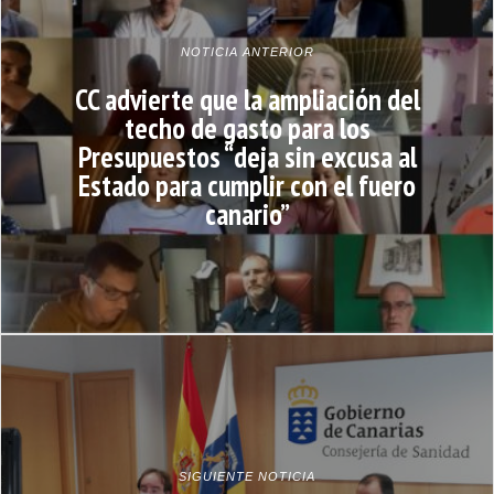
NOTICIA ANTERIOR
CC advierte que la ampliación del
techo de gasto para los
Presupuestos “deja sin excusa al
Estado para cumplir con el fuero
canario”
SIGUIENTE NOTICIA