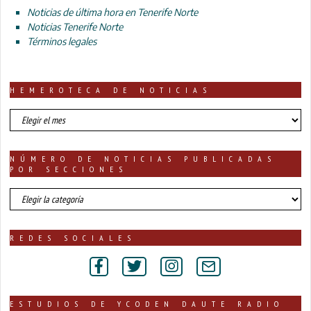
Noticias de última hora en Tenerife Norte
Noticias Tenerife Norte
Términos legales
HEMEROTECA DE NOTICIAS
HEMEROTECA
DE
NOTICIAS
NÚMERO DE NOTICIAS PUBLICADAS
POR SECCIONES
número
de
noticias
publicadas
REDES SOCIALES
por
secciones
ESTUDIOS DE YCODEN DAUTE RADIO