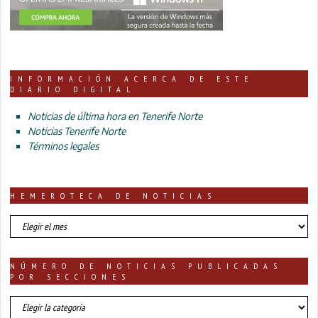
INFORMACIÓN ACERCA DE ESTE
DIARIO DIGITAL
Noticias de última hora en Tenerife Norte
Noticias Tenerife Norte
Términos legales
HEMEROTECA DE NOTICIAS
HEMEROTECA
DE
NOTICIAS
NÚMERO DE NOTICIAS PUBLICADAS
POR SECCIONES
número
de