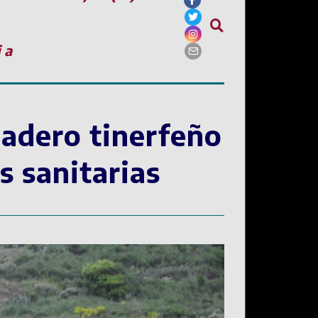
ia
nadero tinerfeño
s sanitarias