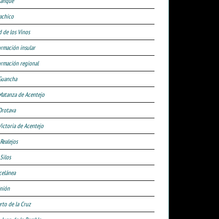
Tanque
achico
d de los Vinos
ormación insular
ormación regional
Guancha
Matanza de Acentejo
Orotava
Victoria de Acentejo
 Realejos
Silos
celánea
nión
rto de la Cruz