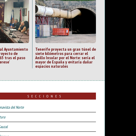
 al Ayuntamiento
Tenerife proyecta un gran túnel de
royecto de
siete kilómetros para cerrar el
65 tras el paso
Anillo Insular por el Norte: sería el
erese’
mayor de España y evitaría dañar
espacios naturales
SECCIONES
navista del Norte
tura
Sauzal