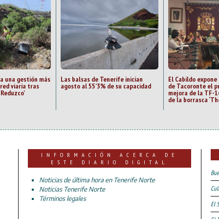
sa una gestión más
Las balsas de Tenerife inician
El Cabildo expone
red viaria tras
agosto al 55’3% de su capacidad
de Tacoronte el p
o Reduzco’
mejora de la TF-1
de la borrasca ‘Th
INFORMACIÓN ACERCA DE
ESTE DIARIO DIGITAL
Bue
Noticias de última hora en Tenerife Norte
Cul
Noticias Tenerife Norte
Términos legales
El 