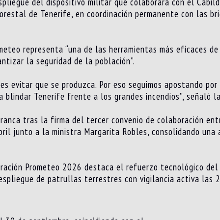
pliegue del dispositivo militar que colaborará con el Cabildo
orestal de Tenerife, en coordinación permanente con las brig
meteo representa “una de las herramientas más eficaces de
ntizar la seguridad de la población”.
es evitar que se produzca. Por eso seguimos apostando por l
 blindar Tenerife frente a los grandes incendios”, señaló l
anca tras la firma del tercer convenio de colaboración entr
ril junto a la ministra Margarita Robles, consolidando una
eración Prometeo 2026 destaca el refuerzo tecnológico del 
espliegue de patrullas terrestres con vigilancia activa las