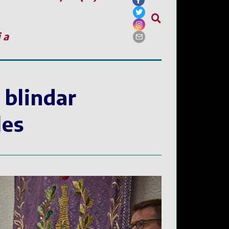
ia
 blindar
les