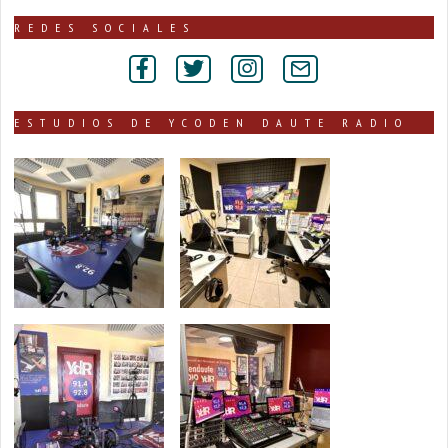
noticias
publicadas
REDES SOCIALES
por
secciones
ESTUDIOS DE YCODEN DAUTE RADIO