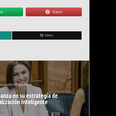
us
Save
EMAIL
SIGUIENTE NOTICIA
vanza en su estrategia de
alización inteligente