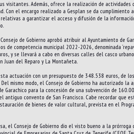
s visitantes. Además, ofrece la realización de actividades 
dad. Con el encargo realizado a Gesplan se da cumplimiento a
relativas a garantizar el acceso y difusión de la informació
o.
 Consejo de Gobierno aprobó atribuir al Ayuntamiento de Gar
cios de competencia municipal 2022-2026, denominada ‘repav
os, y se llevará a cabo en diversas calles del casco urbano
an Juan del Reparo y La Montañeta.
esta actuación con un presupuesto de 348.538 euros, de lo
 Del mismo modo, el Consejo de Gobierno ha autorizado la ap
de Garachico para la concesión de una subvención de 160.000
del antiguo convento de San Francisco. Cabe recordar que e
estauración de bienes de valor cultural, prevista en el Pro
sa, el Consejo de Gobierno dio el visto bueno a la prórroga 
ovincial de Empresarios de Santa Cruz de Tenerife (CEOE Ten