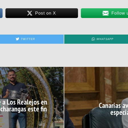
Post on X
Follow 
TWITTER
WHATSAPP
te a Los Realejos en
Canarias a
 charangas este fin
especi