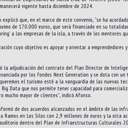
ermanecerá vigente hasta diciembre de 2024.
o explicó que, en el marco de este convenio, “se ha acordad
imo de 170.000 euros, que será financiado en su totalidad 
ring’ a las empresas de la isla, a través de los mentores qu
zación cuyo objetivo es apoyar y orientar a emprendedores y
 la adjudicación del contrato del Plan Director de Inteligen
financiada por los fondos Next Generation y se dota con un
 queremos el turismo esté a la vanguardia de las nuevas te
l Big Data que nos permite tener capacidad para comercializ
ro mucho mayor de clientes”, indicó Afonso.
 informó de dos acuerdos alcanzados en el ámbito de las inf
ía Ramos en Los Silos con 2,9 millones de euros y la otra a
 auditorio dentro del Plan de Infraestructuras Culturales 