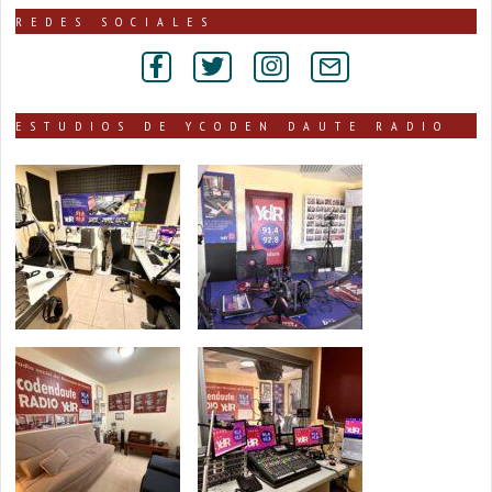
publicadas
REDES SOCIALES
por
secciones
ESTUDIOS DE YCODEN DAUTE RADIO