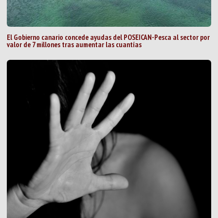
El Gobierno canario concede ayudas del POSEICAN-Pesca al sector por
valor de 7 millones tras aumentar las cuantías