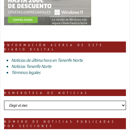
INFORMACIÓN ACERCA DE ESTE
DIARIO DIGITAL
Noticias de última hora en Tenerife Norte
Noticias Tenerife Norte
Términos legales
HEMEROTECA DE NOTICIAS
HEMEROTECA
DE
NOTICIAS
NÚMERO DE NOTICIAS PUBLICADAS
POR SECCIONES