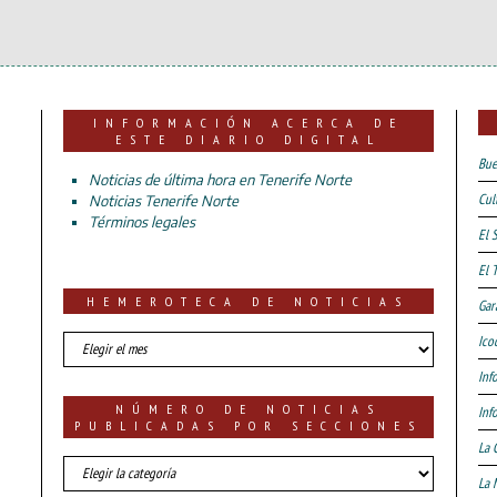
INFORMACIÓN ACERCA DE
ESTE DIARIO DIGITAL
Bue
Noticias de última hora en Tenerife Norte
Cul
Noticias Tenerife Norte
Términos legales
El 
El 
HEMEROTECA DE NOTICIAS
Gar
HEMEROTECA
Ico
DE
Inf
NOTICIAS
NÚMERO DE NOTICIAS
Inf
PUBLICADAS POR SECCIONES
La 
número
La 
de