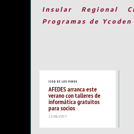
Insular
Regional
C
Programas de Ycoden
ICOD DE LOS VINOS
AFEDES arranca este
verano con talleres de
informática gratuitos
para socios
12/06/2017