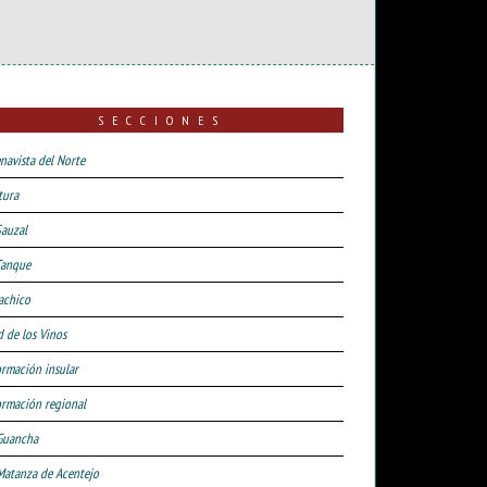
SECCIONES
navista del Norte
tura
Sauzal
Tanque
achico
d de los Vinos
ormación insular
ormación regional
Guancha
Matanza de Acentejo