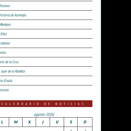
Orotava
Victoria de Acentejo
 Realejos
Silos
celánea
nión
rto de la Cruz
 Juan de la Rambla
ta Úrsula
oronte
CALENDARIO DE NOTICIAS
agosto 2026
L
M
X
J
V
S
D