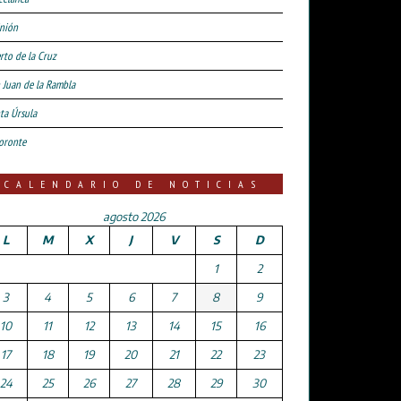
nión
rto de la Cruz
 Juan de la Rambla
ta Úrsula
oronte
CALENDARIO DE NOTICIAS
agosto 2026
L
M
X
J
V
S
D
1
2
3
4
5
6
7
8
9
10
11
12
13
14
15
16
17
18
19
20
21
22
23
24
25
26
27
28
29
30