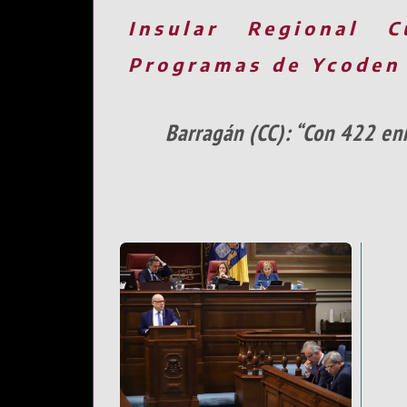
Insular
Regional
C
Programas de Ycoden
Barragán (CC): “Con 422 en