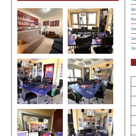
Opi
Pue
San
San
Tac