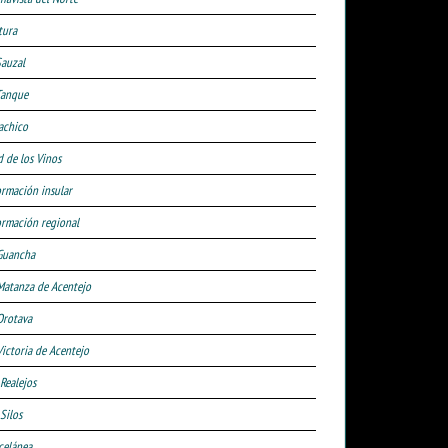
tura
Sauzal
Tanque
achico
d de los Vinos
ormación insular
ormación regional
Guancha
Matanza de Acentejo
Orotava
Victoria de Acentejo
 Realejos
Silos
celánea