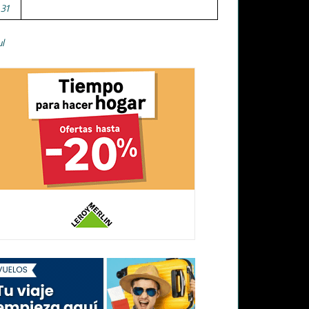
31
ul