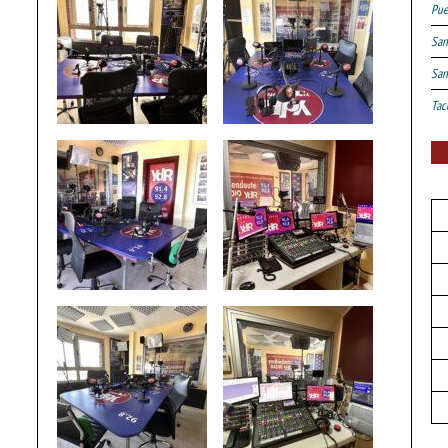
Pue
San
San
Tac