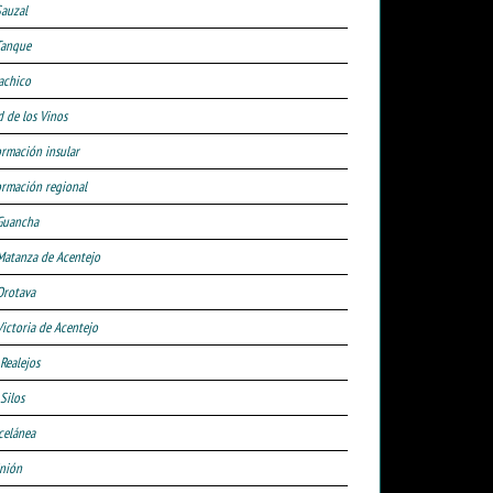
Sauzal
Tanque
achico
d de los Vinos
ormación insular
ormación regional
Guancha
Matanza de Acentejo
Orotava
Victoria de Acentejo
 Realejos
Silos
celánea
nión