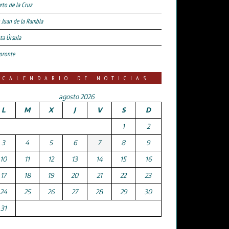
rto de la Cruz
 Juan de la Rambla
ta Úrsula
oronte
CALENDARIO DE NOTICIAS
agosto 2026
L
M
X
J
V
S
D
1
2
3
4
5
6
7
8
9
10
11
12
13
14
15
16
17
18
19
20
21
22
23
24
25
26
27
28
29
30
31