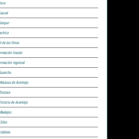
tura
Sauzal
Tanque
achico
d de los Vinos
ormación insular
ormación regional
Guancha
Matanza de Acentejo
Orotava
Victoria de Acentejo
 Realejos
Silos
celánea