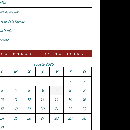
nión
rto de la Cruz
 Juan de la Rambla
ta Úrsula
oronte
CALENDARIO DE NOTICIAS
agosto 2026
L
M
X
J
V
S
D
1
2
3
4
5
6
7
8
9
10
11
12
13
14
15
16
17
18
19
20
21
22
23
24
25
26
27
28
29
30
31