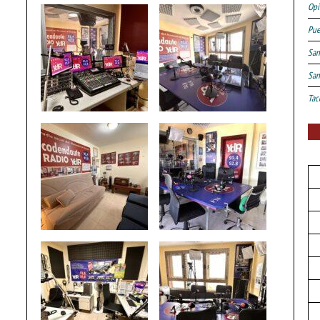
Opi
Pue
San
San
Tac