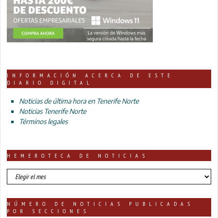
INFORMACIÓN ACERCA DE ESTE
DIARIO DIGITAL
Noticias de última hora en Tenerife Norte
Noticias Tenerife Norte
Términos legales
HEMEROTECA DE NOTICIAS
HEMEROTECA
DE
NOTICIAS
NÚMERO DE NOTICIAS PUBLICADAS
POR SECCIONES