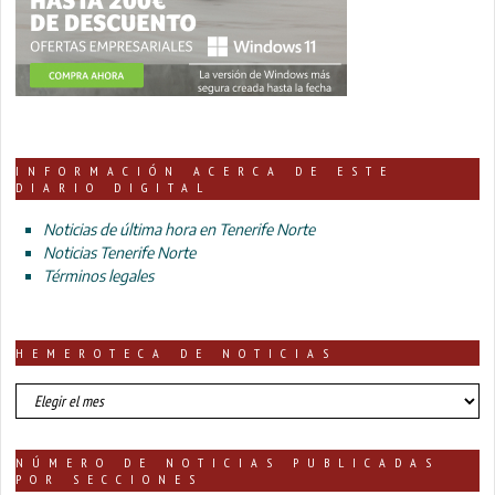
INFORMACIÓN ACERCA DE ESTE
DIARIO DIGITAL
Noticias de última hora en Tenerife Norte
Noticias Tenerife Norte
Términos legales
HEMEROTECA DE NOTICIAS
HEMEROTECA
DE
NOTICIAS
NÚMERO DE NOTICIAS PUBLICADAS
POR SECCIONES