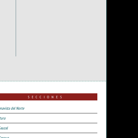
SECCIONES
navista del Norte
tura
Sauzal
Tanque