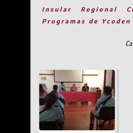
Insular
Regional
C
Programas de Ycoden
Ca