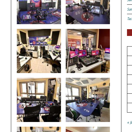
San
Tac
« J