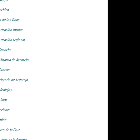
achico
d de los Vinos
ormación insular
ormación regional
Guancha
Matanza de Acentejo
Orotava
Victoria de Acentejo
 Realejos
Silos
celánea
nión
rto de la Cruz
 Juan de la Rambla