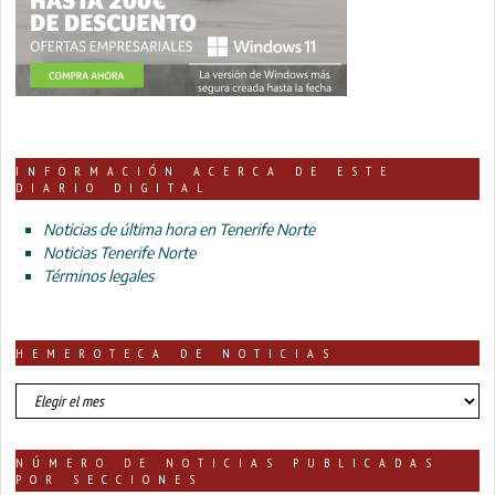
INFORMACIÓN ACERCA DE ESTE
DIARIO DIGITAL
Noticias de última hora en Tenerife Norte
Noticias Tenerife Norte
Términos legales
HEMEROTECA DE NOTICIAS
HEMEROTECA
DE
NOTICIAS
NÚMERO DE NOTICIAS PUBLICADAS
POR SECCIONES