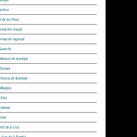
achico
d de los Vinos
ormación insular
ormación regional
Guancha
Matanza de Acentejo
Orotava
Victoria de Acentejo
 Realejos
Silos
celánea
nión
rto de la Cruz
 Juan de la Rambla