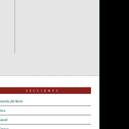
SECCIONES
navista del Norte
tura
Sauzal
Tanque