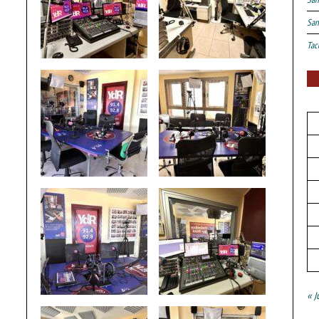
San
Tac
« J