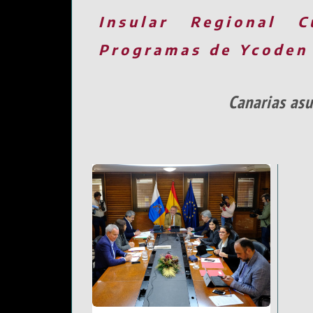
Insular
Regional
C
Programas de Ycoden
Canarias asu