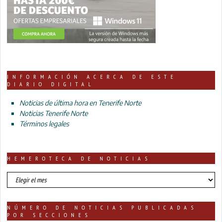
INFORMACIÓN ACERCA DE ESTE
DIARIO DIGITAL
Noticias de última hora en Tenerife Norte
Noticias Tenerife Norte
Términos legales
HEMEROTECA DE NOTICIAS
HEMEROTECA
DE
NOTICIAS
NÚMERO DE NOTICIAS PUBLICADAS
POR SECCIONES