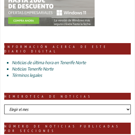
INFORMACIÓN ACERCA DE ESTE
DIARIO DIGITAL
Noticias de última hora en Tenerife Norte
Noticias Tenerife Norte
Términos legales
HEMEROTECA DE NOTICIAS
HEMEROTECA
DE
NOTICIAS
NÚMERO DE NOTICIAS PUBLICADAS
POR SECCIONES