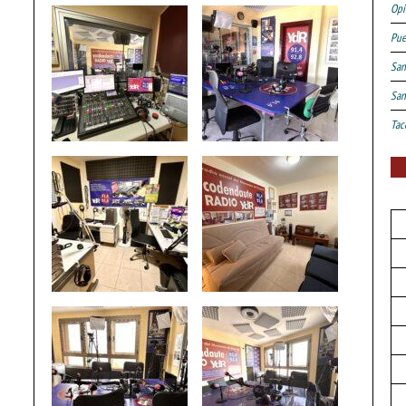
Opi
Pue
San
San
Tac