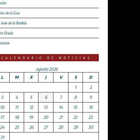
nión
rto de la Cruz
 Juan de la Rambla
ta Úrsula
oronte
CALENDARIO DE NOTICIAS
agosto 2026
L
M
X
J
V
S
D
1
2
3
4
5
6
7
8
9
10
11
12
13
14
15
16
17
18
19
20
21
22
23
24
25
26
27
28
29
30
31