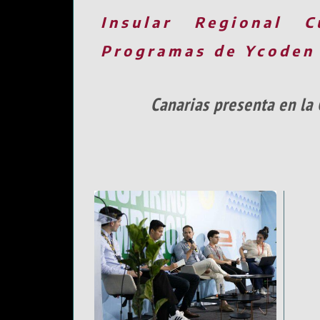
Insular
Regional
C
Programas de Ycoden
Canarias presenta en la