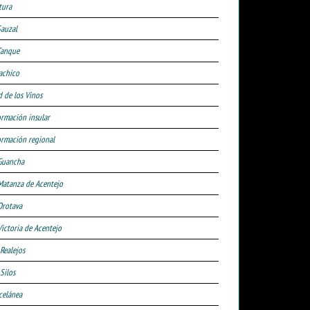
tura
Sauzal
Tanque
achico
d de los Vinos
ormación insular
ormación regional
Guancha
Matanza de Acentejo
Orotava
Victoria de Acentejo
 Realejos
Silos
celánea