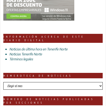
INFORMACIÓN ACERCA DE ESTE
DIARIO DIGITAL
Noticias de última hora en Tenerife Norte
Noticias Tenerife Norte
Términos legales
HEMEROTECA DE NOTICIAS
HEMEROTECA
DE
NOTICIAS
NÚMERO DE NOTICIAS PUBLICADAS
POR SECCIONES