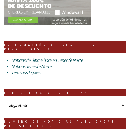
INFORMACIÓN ACERCA DE ESTE
DIARIO DIGITAL
Noticias de última hora en Tenerife Norte
Noticias Tenerife Norte
Términos legales
HEMEROTECA DE NOTICIAS
HEMEROTECA
DE
NOTICIAS
NÚMERO DE NOTICIAS PUBLICADAS
POR SECCIONES