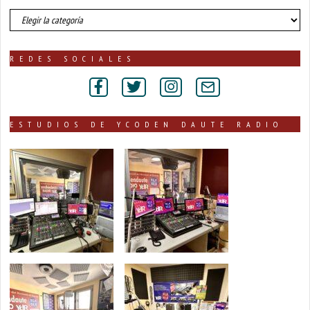
número
de
noticias
publicadas
REDES SOCIALES
por
secciones
ESTUDIOS DE YCODEN DAUTE RADIO