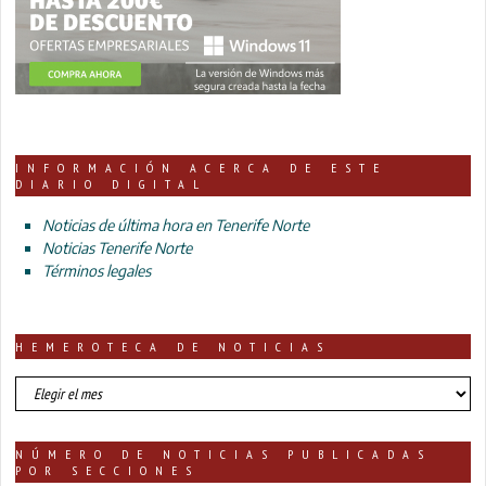
INFORMACIÓN ACERCA DE ESTE
DIARIO DIGITAL
Noticias de última hora en Tenerife Norte
Noticias Tenerife Norte
Términos legales
HEMEROTECA DE NOTICIAS
HEMEROTECA
DE
NOTICIAS
NÚMERO DE NOTICIAS PUBLICADAS
POR SECCIONES