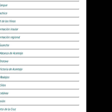
Tanque
achico
d de los Vinos
ormación insular
ormación regional
Guancha
Matanza de Acentejo
Orotava
Victoria de Acentejo
 Realejos
Silos
celánea
nión
rto de la Cruz