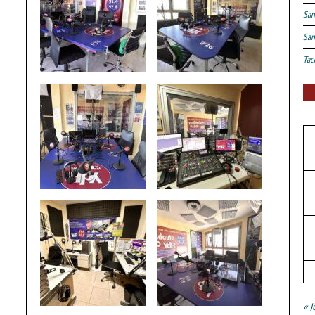
San
San
Tac
« J