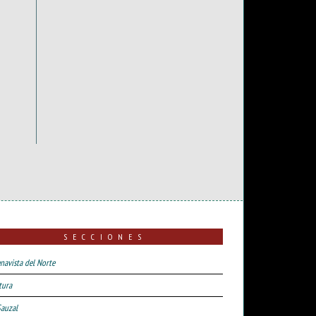
SECCIONES
navista del Norte
tura
Sauzal