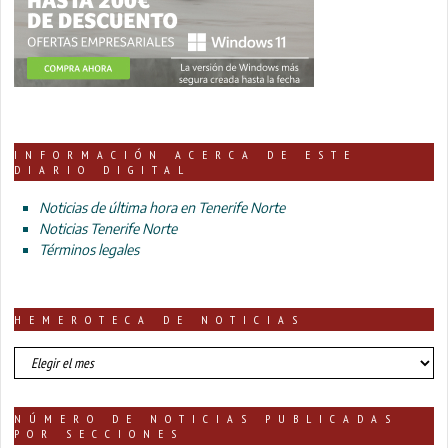
INFORMACIÓN ACERCA DE ESTE
DIARIO DIGITAL
Noticias de última hora en Tenerife Norte
Noticias Tenerife Norte
Términos legales
HEMEROTECA DE NOTICIAS
HEMEROTECA
DE
NOTICIAS
NÚMERO DE NOTICIAS PUBLICADAS
POR SECCIONES