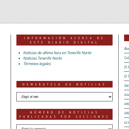
INFORMACIÓN ACERCA DE
ESTE DIARIO DIGITAL
Bue
Noticias de última hora en Tenerife Norte
Cul
Noticias Tenerife Norte
Términos legales
El 
El 
HEMEROTECA DE NOTICIAS
Gar
HEMEROTECA
Ico
DE
Inf
NOTICIAS
NÚMERO DE NOTICIAS
Inf
PUBLICADAS POR SECCIONES
La 
número