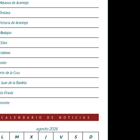
Matanza de Acentejo
Orotava
Victoria de Acentejo
 Realejos
Silos
celánea
nión
rto de la Cruz
 Juan de la Rambla
ta Úrsula
oronte
CALENDARIO DE NOTICIAS
agosto 2026
L
M
X
J
V
S
D