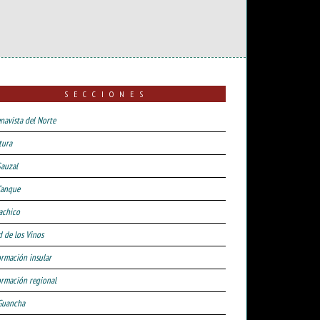
SECCIONES
navista del Norte
tura
Sauzal
Tanque
achico
d de los Vinos
ormación insular
ormación regional
Guancha