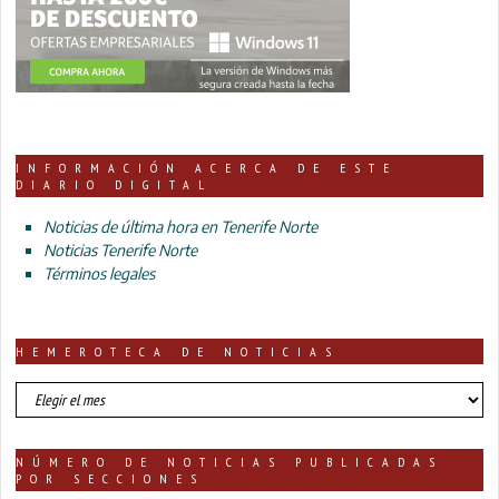
INFORMACIÓN ACERCA DE ESTE
DIARIO DIGITAL
Noticias de última hora en Tenerife Norte
Noticias Tenerife Norte
Términos legales
HEMEROTECA DE NOTICIAS
HEMEROTECA
DE
NOTICIAS
NÚMERO DE NOTICIAS PUBLICADAS
POR SECCIONES