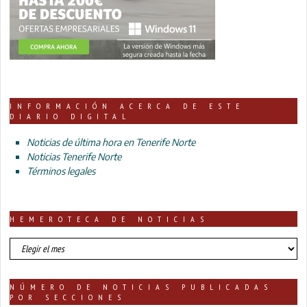
INFORMACIÓN ACERCA DE ESTE
DIARIO DIGITAL
Noticias de última hora en Tenerife Norte
Noticias Tenerife Norte
Términos legales
HEMEROTECA DE NOTICIAS
HEMEROTECA
DE
NOTICIAS
NÚMERO DE NOTICIAS PUBLICADAS
POR SECCIONES