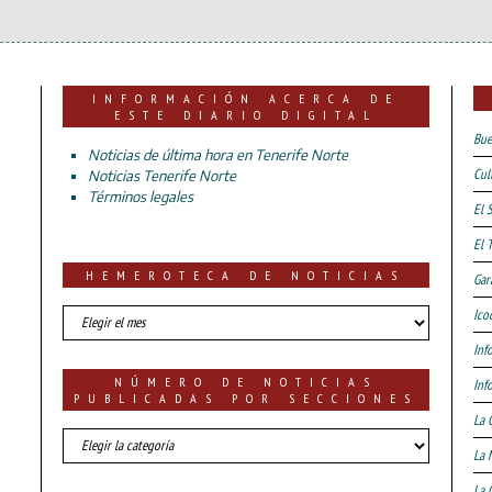
INFORMACIÓN ACERCA DE
ESTE DIARIO DIGITAL
Bue
Noticias de última hora en Tenerife Norte
Cul
Noticias Tenerife Norte
Términos legales
El 
El 
HEMEROTECA DE NOTICIAS
Gar
HEMEROTECA
Ico
DE
Inf
NOTICIAS
NÚMERO DE NOTICIAS
Inf
PUBLICADAS POR SECCIONES
La 
número
La 
de
noticias
La 