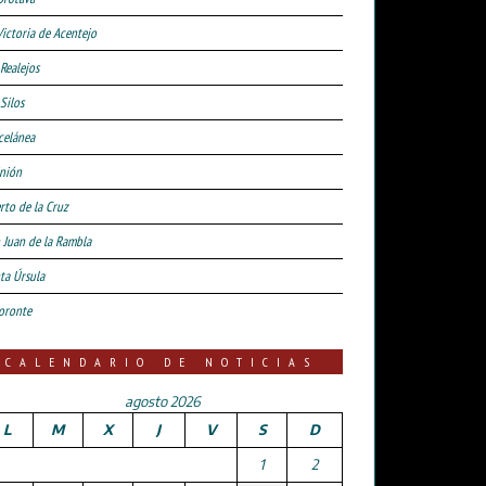
Victoria de Acentejo
 Realejos
Silos
celánea
nión
rto de la Cruz
 Juan de la Rambla
ta Úrsula
oronte
CALENDARIO DE NOTICIAS
agosto 2026
L
M
X
J
V
S
D
1
2