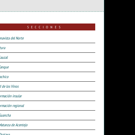
SECCIONES
navista del Norte
tura
Sauzal
Tanque
achico
d de los Vinos
ormación insular
ormación regional
Guancha
Matanza de Acentejo
Orotava