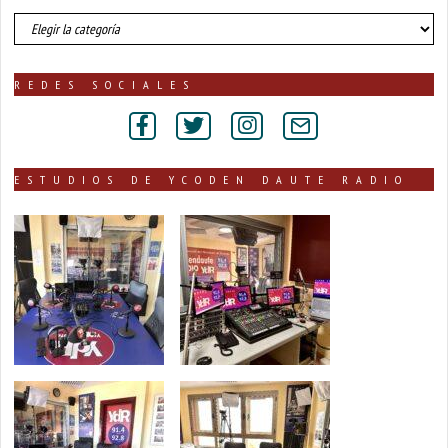
número
de
noticias
publicadas
REDES SOCIALES
por
secciones
ESTUDIOS DE YCODEN DAUTE RADIO