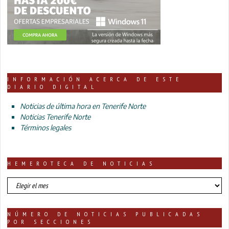
INFORMACIÓN ACERCA DE ESTE
DIARIO DIGITAL
Noticias de última hora en Tenerife Norte
Noticias Tenerife Norte
Términos legales
HEMEROTECA DE NOTICIAS
HEMEROTECA
DE
NOTICIAS
NÚMERO DE NOTICIAS PUBLICADAS
POR SECCIONES